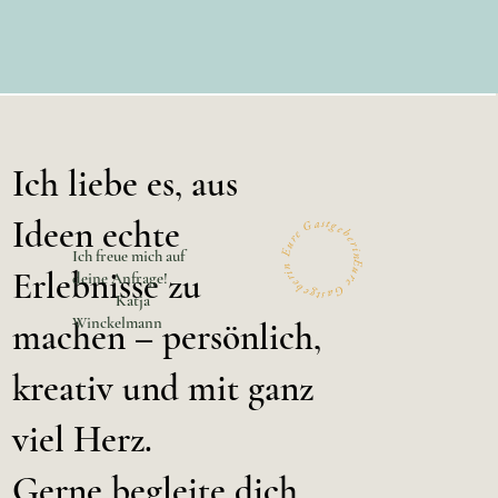
Ich liebe es, aus
Ideen echte
Gastgeberin
Eure Gastgeberin Eure
Ich freue mich auf
Erlebnisse zu
deine Anfrage!
Katja
Winckelmann
machen – persönlich,
kreativ und mit ganz
viel Herz.
Gerne begleite dich