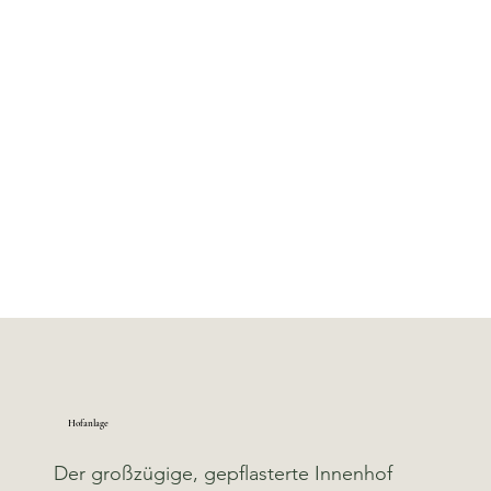
Hofanlage
Der großzügige, gepflasterte Innenhof