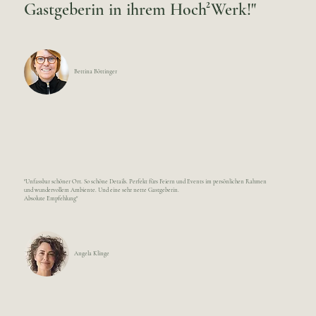
Gastgeberin in ihrem Hoch²Werk!"
Bettina Böttinger
"Unfassbar schöner Ort. So schöne Details. Perfekt fürs Feiern und Events im persönlichen Rahmen
und wundervollem Ambiente. Und eine sehr nette Gastgeberin.
Absolute Empfehlung"
Angela Klinge