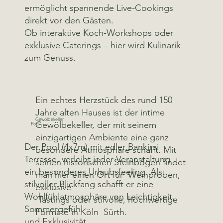
ermöglicht spannende Live-Cookings
direkt vor den Gästen.
Ob interaktive Koch-Workshops oder
exklusive Caterings – hier wird Kulinarik
zum Genuss.
Ein echtes Herzstück des rund 150
Jahre alten Hauses ist der intime
Gewölbekeller
Gewölbekeller, der mit seinem
Pool
einzigartigen Ambiente eine ganz
Der Pool (4x7m) mit edler Bankirai
besondere Atmosphäre schafft. Mit
Terrasse, verleiht jeder Veranstaltung
seinen historischen Steinbögen findet
ein besonderes Urlaubsfeeling. Als
man hier einen Ort für Weinproben,
stilvoller Blickfang schafft er eine
exklusive
Wohlfühlatmosphäre von Leichtigkeit,
Tastings oder stilvolle, hochwertige
Sommergefühl
Formate in Köln Sürth.
und Exklusivität.