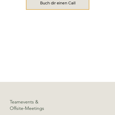
Buch dir einen Call
Teamevents &
Offsite-Meetings